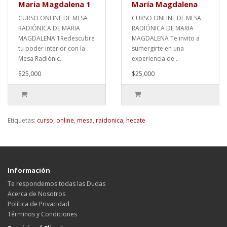
Maria Magdalena 1
María Magdalena
CURSO ONLINE DE MESA
CURSO ONLINE DE MESA
RADIÓNICA DE MARIA
RADIÓNICA DE MARIA
MAGDALENA 1Redescubre
MAGDALENA Te invito a
tu poder interior con la
sumergirte en una
Mesa Radiónic..
experiencia de ..
$25,000
$25,000
Etiquetas:
curso
,
online
,
mesa
,
raidonica
,
hecate
Información
Te respondemos todas las Dudas
Acerca de Nosotros
Política de Privacidad
Términos y Condiciones