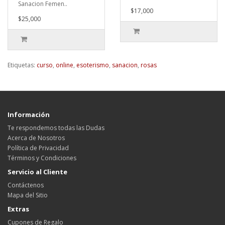
Sanacion Femen..
$17,000
$25,000
Etiquetas:
curso
,
online
,
esoterismo
,
sanacion
,
rosas
Información
Te respondemos todas las Dudas
Acerca de Nosotros
Política de Privacidad
Términos y Condiciones
Servicio al Cliente
Contáctenos
Mapa del Sitio
Extras
Cupones de Regalo