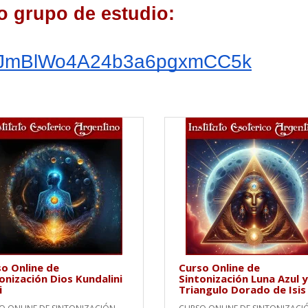
o grupo de estudio:
om/JmBlWo4A24b3a6pgxmCC5k
o Online de
Curso Online de
onización Dios Kundalini
Sintonización Luna Azul y
i
Triangulo Dorado de Isis