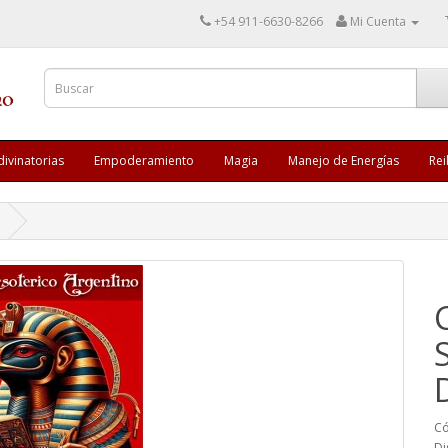
+54 911-6630-8266
Mi Cuenta
divinatorias
Empoderamiento
Magia
Manejo de Energías
Rei
Có
Di