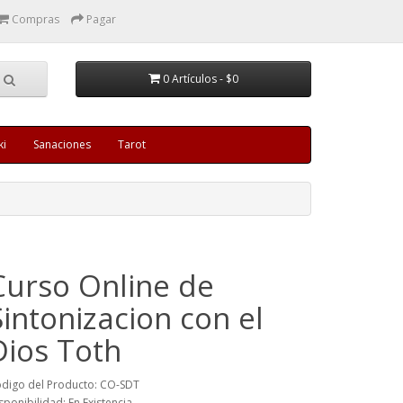
Compras
Pagar
0 Artículos - $0
ki
Sanaciones
Tarot
Curso Online de
Sintonizacion con el
Dios Toth
digo del Producto: CO-SDT
sponibilidad: En Existencia