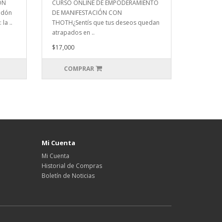
ÓN
CURSO ONLINE DE EMPODERAMIENTO
idón
DE MANIFESTACIÓN CON
la ..
THOTH¿Sentís que tus deseos quedan
atrapados en ..
$17,000
COMPRAR
Mi Cuenta
Mi Cuenta
Historial de Compras
Boletín de Noticias