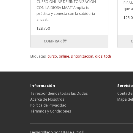
CURSO ONLINE DE SINTONIZACIÓN
PIRÁM
CON LA DIOSA MAAT"Amplía tu
que a
práctica y conecta con la sabiduría
$25,0
ancest..
$28,750
COMPRAR
C
Etiquetas:
curso
,
online
,
sintonizacion
,
dios
,
toth
Información
Servicio
Te respondemos todas las Dudas
Contácte
Acerca de Nosotros
Mapa del 
Política de Privacidad
Términos y Condiciones
Desarrollado por
CIFETA.COM®