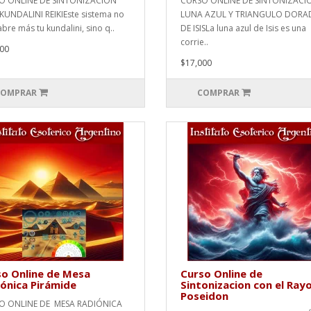
O ONLINE DE SINTONIZACIÓN
CURSO ONLINE DE SINTONIZACI
KUNDALINI REIKIEste sistema no
LUNA AZUL Y TRIANGULO DOR
abre más tu kundalini, sino q..
DE ISISLa luna azul de Isis es una
corrie..
00
$17,000
OMPRAR
COMPRAR
o Online de Mesa
Curso Online de
ónica Pirámide
Sintonizacion con el Ray
Poseidon
O ONLINE DE MESA RADIÓNICA