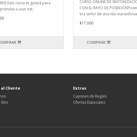
CURSO ONLINE DE SINTONIZACI
IDE Este curso te guiará para
CON EL RAYO DE POSEIDÓNPose
prendas a usar est..
era señor de una isla maravillosa: 
00
$17,000
OMPRAR
COMPRAR
 al Cliente
Extras
nos
Cupones de Regalo
Sitio
Ofertas Especiales