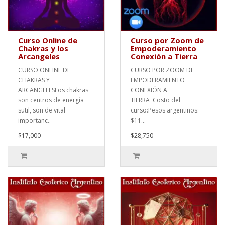
Curso Online de
Curso por Zoom de
Chakras y los
Empoderamiento
Arcangeles
Conexión a Tierra
CURSO ONLINE DE
CURSO POR ZOOM DE
CHAKRAS Y
EMPODERAMIENTO
ARCANGELESLos chakras
CONEXIÓN A
son centros de energía
TIERRA Costo del
sutil, son de vital
curso:Pesos argentinos:
importanc..
$11...
$17,000
$28,750